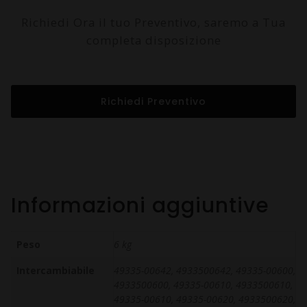
Richiedi Ora il tuo Preventivo, saremo a Tua
completa disposizione
Richiedi Preventivo
Informazioni aggiuntive
Peso
6 kg
Intercambiabile
49335-00642, 4933500642, 49335-00600,
4933500600, 49335-00610, 4933500610,
49335-00610, 49335-00620, 4933500620,