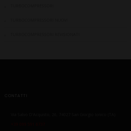
TURBOCOMPRESSORI
TURBOCOMPRESSORI NUOVI
TURBOCOMPRESSORI REVISIONATI
CONTATTI
Via Salvo D'Acquisto, 26, 74027 San Giorgio Ionico (TA)
+39 099 591 6737