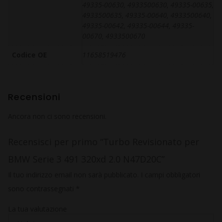
49335-00630, 4933500630, 49335-00635,
4933500635, 49335-00640, 4933500640,
49335-00642, 49335-00644, 49335-
00670, 4933500670
Codice OE
11658519476
Recensioni
Ancora non ci sono recensioni.
Recensisci per primo “Turbo Revisionato per
BMW Serie 3 491 320xd 2.0 N47D20C”
Il tuo indirizzo email non sarà pubblicato.
I campi obbligatori
sono contrassegnati
*
La tua valutazione