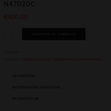
N47D20C
€
400.00
Turbo
AGGIUNGI AL CARRELLO
Revisionato
per
BMW
COD:
649
Serie
Categorie:
Turbocompressori
,
Turbocompressori Revisionati
3
491
DESCRIZIONE
320xd
2.0
INFORMAZIONI AGGIUNTIVE
N47D20C
RECENSIONI (0)
quantità