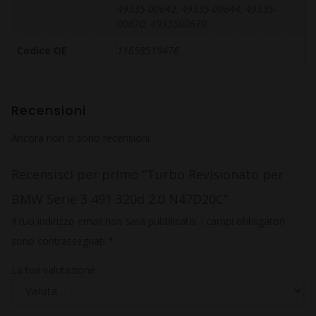
49335-00642, 49335-00644, 49335-
00670, 4933500670
Codice OE
11658519476
Recensioni
Ancora non ci sono recensioni.
Recensisci per primo “Turbo Revisionato per
BMW Serie 3 491 320d 2.0 N47D20C”
Il tuo indirizzo email non sarà pubblicato.
I campi obbligatori
sono contrassegnati
*
La tua valutazione