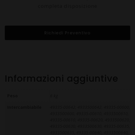
completa disposizione
Richiedi Preventivo
Informazioni aggiuntive
Peso
6 kg
Intercambiabile
49335-00642, 4933500642, 49335-00600,
4933500600, 49335-00610, 4933500610,
49335-00610, 49335-00620, 4933500620,
49335-00630, 4933500630, 49335-00635,
4933500635, 49335-00640, 4933500640,