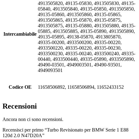
4913505820, 49135-05830, 4913505830, 49135-
05840, 4913505840, 49135-05850, 4913505850,
49135-05860, 4913505860, 49135-05865,
4913505865, 49135-05870, 49135-05875,
4913505875, 49135-05880, 4913505880, 49135-
05885, 4913505885, 49135-05890, 4913505890,
Intercambiabile
49135-05895, 49138-05870, 4913805870,
49335-00200, 4933500200, 49335-00220,
4933500220, 49335-00220, 49335-00230,
4933500230, 49335-00240, 4933500240, 49335-
00440, 4933500440, 49335-05890, 4933505890,
49490-03501, 4949003501, 49490-93501,
4949093501
Codice OE
11658506892, 11658506894, 11652433152
Recensioni
Ancora non ci sono recensioni.
Recensisci per primo “Turbo Revisionato per BMW Serie 1 E88
120d 2.0 N47D20A”