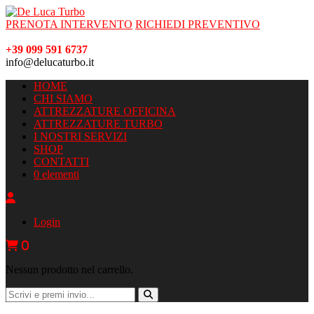
PRENOTA INTERVENTO
RICHIEDI PREVENTIVO
+39 099 591 6737
info@delucaturbo.it
HOME
CHI SIAMO
ATTREZZATURE OFFICINA
ATTREZZATURE TURBO
I NOSTRI SERVIZI
SHOP
CONTATTI
0 elementi
Login
0
Nessun prodotto nel carrello.