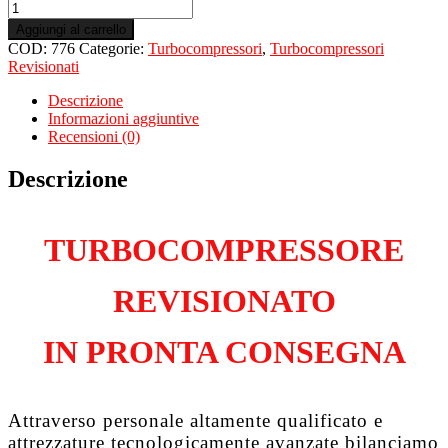
Turbo
Revisionato
Aggiungi al carrello
per
COD:
776
Categorie:
Turbocompressori
,
Turbocompressori
AUDI
Revisionati
A6
4F5
Descrizione
3.0
Informazioni aggiuntive
TDiPF
Recensioni (0)
ASB
quantità
Descrizione
TURBOCOMPRESSORE
REVISIONATO
IN PRONTA CONSEGNA
Attraverso personale altamente qualificato e
attrezzature tecnologicamente avanzate bilanciamo