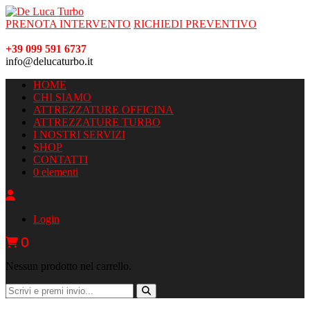
PRENOTA INTERVENTO
RICHIEDI PREVENTIVO
+39 099 591 6737
info@delucaturbo.it
HOME
CHI SIAMO
ATTREZZATURE OFFICINA
ATTREZZATURE TURBO
I NOSTRI SERVIZI
SHOP
CONTATTI
0 elementi
Login
0
Nessun prodotto nel carrello.