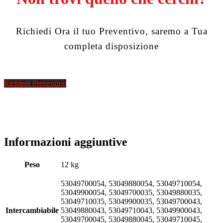
Richiedi Ora il tuo Preventivo, saremo a Tua
completa disposizione
Richiedi Preventivo
Informazioni aggiuntive
Peso
12 kg
53049700054, 53049880054, 53049710054,
53049900054, 53049700035, 53049880035,
53049710035, 53049900035, 53049700043,
Intercambiabile
53049880043, 53049710043, 53049900043,
53049700045, 53049880045, 53049710045,