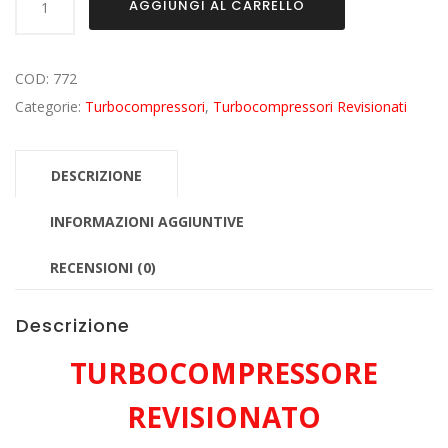
AGGIUNGI AL CARRELLO
Revisionato
per
AUDI
COD:
772
A6
Categorie:
Turbocompressori
,
Turbocompressori Revisionati
4F5
3.0
DESCRIZIONE
Tdi
ASB
INFORMAZIONI AGGIUNTIVE
quantità
RECENSIONI (0)
Descrizione
TURBOCOMPRESSORE
REVISIONATO