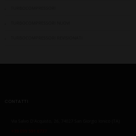
TURBOCOMPRESSORI
TURBOCOMPRESSORI NUOVI
TURBOCOMPRESSORI REVISIONATI
CONTATTI
Via Salvo D'Acquisto, 26, 74027 San Giorgio Ionico (TA)
+39 099 591 6737