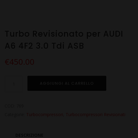
Turbo Revisionato per AUDI
A6 4F2 3.0 Tdi ASB
€
450.00
Turbo
AGGIUNGI AL CARRELLO
Revisionato
per
AUDI
COD:
769
A6
Categorie:
Turbocompressori
,
Turbocompressori Revisionati
4F2
3.0
DESCRIZIONE