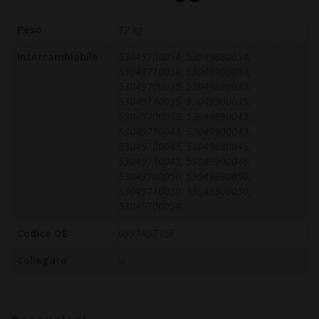
Peso
12 kg
Intercambiabile
53049700054, 53049880054,
53049710054, 53049900054,
53049700035, 53049880035,
53049710035, 53049900035,
53049700043, 53049880043,
53049710043, 53049900043,
53049700045, 53049880045,
53049710045, 53049900045,
53049700050, 53049880050,
53049710050, 53049900050,
53049700054
Codice OE
059145715F
Collegato
si