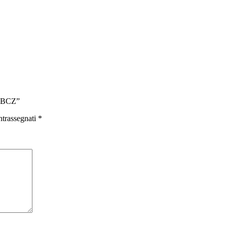
i BCZ”
ntrassegnati
*