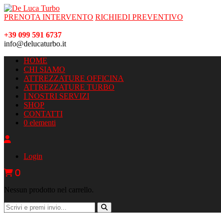
PRENOTA INTERVENTO
RICHIEDI PREVENTIVO
+39 099 591 6737
info@delucaturbo.it
HOME
CHI SIAMO
ATTREZZATURE OFFICINA
ATTREZZATURE TURBO
I NOSTRI SERVIZI
SHOP
CONTATTI
0 elementi
Login
0
Nessun prodotto nel carrello.