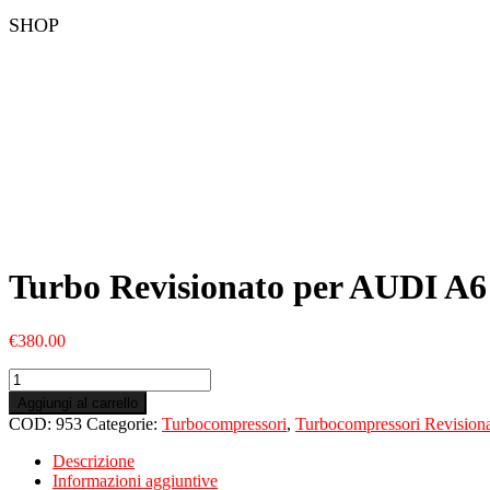
SHOP
Turbo Revisionato per AUDI A
€
380.00
Turbo
Revisionato
Aggiungi al carrello
per
COD:
953
Categorie:
Turbocompressori
,
Turbocompressori Revisiona
AUDI
A6
Descrizione
4BH
Informazioni aggiuntive