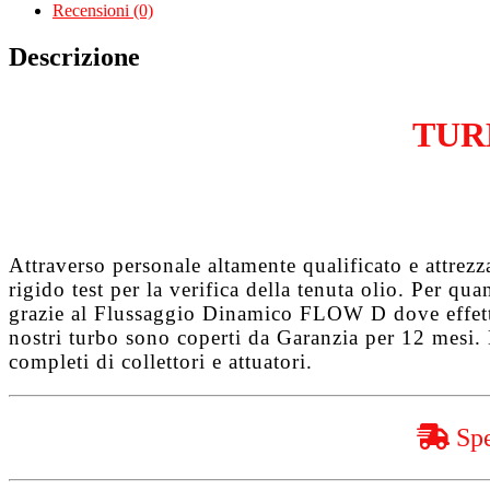
2.5
Recensioni (0)
Tdi
BCZ
Descrizione
quantità
TUR
Attraverso personale altamente qualificato e attrez
rigido test per la verifica della tenuta olio. Per q
grazie al
Flussaggio Dinamico FLOW D
dove effet
nostri turbo sono coperti da
Garanzia per 12 mesi
.
completi di collettori e attuatori.
Spe