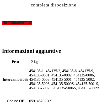
completa disposizione
Richiedi Preventivo
Informazioni aggiuntive
Peso
12 kg
454135-1, 454135-2, 454135-6, 454135-9,
454135-0001, 454135-0002, 454135-0006,
Intercambiabile
454135-0009, 454135-5001, 454135-5002,
454135-5006, 454135-5009S, 454135-5001S,
454135-5002S, 454135-5006S, 454135-5009S
Codice OE
059145702DX