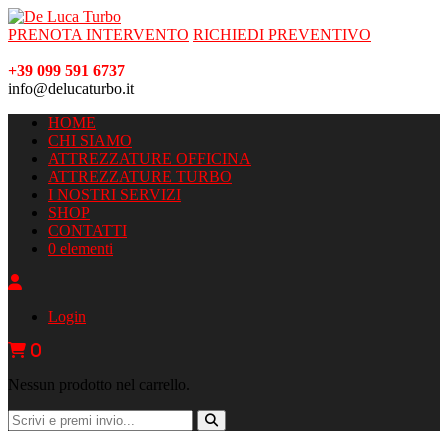
PRENOTA INTERVENTO
RICHIEDI PREVENTIVO
+39 099 591 6737
info@delucaturbo.it
HOME
CHI SIAMO
ATTREZZATURE OFFICINA
ATTREZZATURE TURBO
I NOSTRI SERVIZI
SHOP
CONTATTI
0 elementi
Login
0
Nessun prodotto nel carrello.