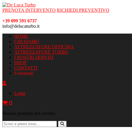
PRENOTA INTERVENTO
RICHIEDI PREVENTIVO
+39 099 591 6737
info@delucaturbo.it
HOME
CHI SIAMO
ATTREZZATURE OFFICINA
ATTREZZATURE TURBO
I NOSTRI SERVIZI
SHOP
CONTATTI
0 elementi
Login
0
Nessun prodotto nel carrello.