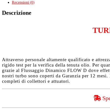
2.5
Recensioni (0)
Tdi
BFC
Descrizione
quantità
TUR
Attraverso personale altamente qualificato e attrez
rigido test per la verifica della tenuta olio. Per q
grazie al
Flussaggio Dinamico FLOW D
dove effet
nostri turbo sono coperti da
Garanzia per 12 mesi
.
completi di collettori e attuatori.
Spe