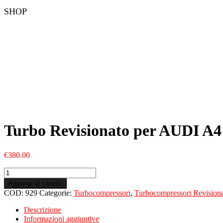
SHOP
Turbo Revisionato per AUDI A4
€
380.00
Turbo
Revisionato
Aggiungi al carrello
per
COD:
929
Categorie:
Turbocompressori
,
Turbocompressori Revisiona
AUDI
A4
Descrizione
8E2
Informazioni aggiuntive