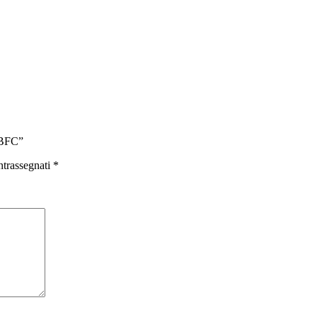
 BFC”
ntrassegnati
*