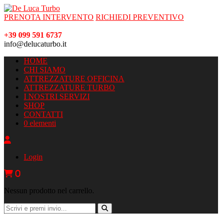
PRENOTA INTERVENTO
RICHIEDI PREVENTIVO
+39 099 591 6737
info@delucaturbo.it
HOME
CHI SIAMO
ATTREZZATURE OFFICINA
ATTREZZATURE TURBO
I NOSTRI SERVIZI
SHOP
CONTATTI
0 elementi
Login
0
Nessun prodotto nel carrello.