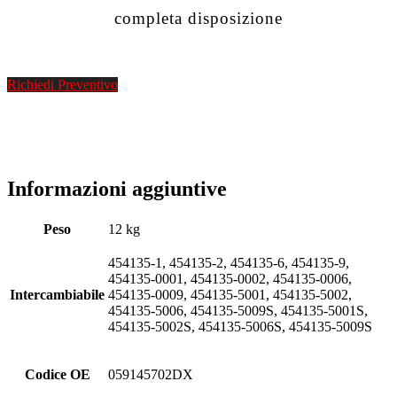
completa disposizione
Richiedi Preventivo
Informazioni aggiuntive
Peso
12 kg
454135-1, 454135-2, 454135-6, 454135-9,
454135-0001, 454135-0002, 454135-0006,
Intercambiabile
454135-0009, 454135-5001, 454135-5002,
454135-5006, 454135-5009S, 454135-5001S,
454135-5002S, 454135-5006S, 454135-5009S
Codice OE
059145702DX