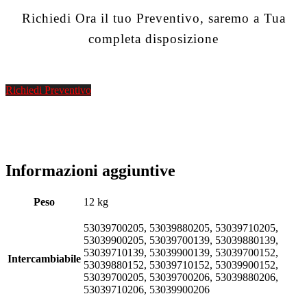
Richiedi Ora il tuo Preventivo, saremo a Tua
completa disposizione
Richiedi Preventivo
Informazioni aggiuntive
Peso
12 kg
53039700205, 53039880205, 53039710205,
53039900205, 53039700139, 53039880139,
53039710139, 53039900139, 53039700152,
Intercambiabile
53039880152, 53039710152, 53039900152,
53039700205, 53039700206, 53039880206,
53039710206, 53039900206