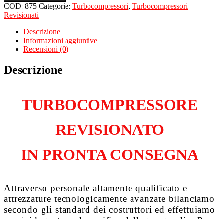
per
COD:
875
Categorie:
Turbocompressori
,
Turbocompressori
AUDI
Revisionati
A3
8P7
Descrizione
Cabrio
Informazioni aggiuntive
2.0
Recensioni (0)
Tdi
CBAB
Descrizione
quantità
TURBOCOMPRESSORE
REVISIONATO
IN PRONTA CONSEGNA
Attraverso personale altamente qualificato e
attrezzature tecnologicamente avanzate bilanciamo
secondo gli standard dei costruttori ed effettuiamo