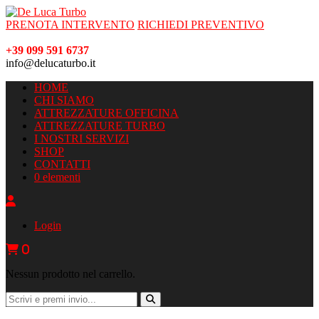
PRENOTA INTERVENTO
RICHIEDI PREVENTIVO
+39 099 591 6737
info@delucaturbo.it
HOME
CHI SIAMO
ATTREZZATURE OFFICINA
ATTREZZATURE TURBO
I NOSTRI SERVIZI
SHOP
CONTATTI
0 elementi
Login
0
Nessun prodotto nel carrello.