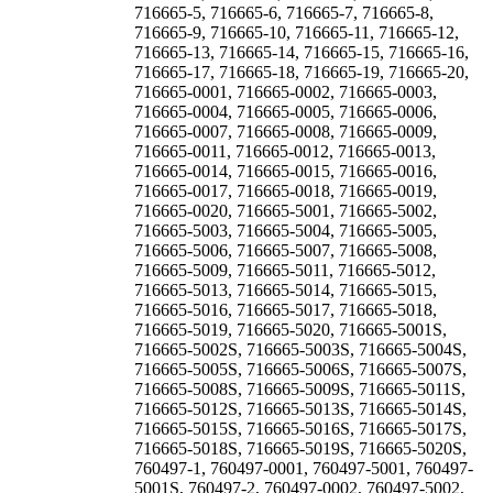
716665-5, 716665-6, 716665-7, 716665-8,
716665-9, 716665-10, 716665-11, 716665-12,
716665-13, 716665-14, 716665-15, 716665-16,
716665-17, 716665-18, 716665-19, 716665-20,
716665-0001, 716665-0002, 716665-0003,
716665-0004, 716665-0005, 716665-0006,
716665-0007, 716665-0008, 716665-0009,
716665-0011, 716665-0012, 716665-0013,
716665-0014, 716665-0015, 716665-0016,
716665-0017, 716665-0018, 716665-0019,
716665-0020, 716665-5001, 716665-5002,
716665-5003, 716665-5004, 716665-5005,
716665-5006, 716665-5007, 716665-5008,
716665-5009, 716665-5011, 716665-5012,
716665-5013, 716665-5014, 716665-5015,
716665-5016, 716665-5017, 716665-5018,
716665-5019, 716665-5020, 716665-5001S,
716665-5002S, 716665-5003S, 716665-5004S,
716665-5005S, 716665-5006S, 716665-5007S,
716665-5008S, 716665-5009S, 716665-5011S,
716665-5012S, 716665-5013S, 716665-5014S,
716665-5015S, 716665-5016S, 716665-5017S,
716665-5018S, 716665-5019S, 716665-5020S,
760497-1, 760497-0001, 760497-5001, 760497-
5001S, 760497-2, 760497-0002, 760497-5002,