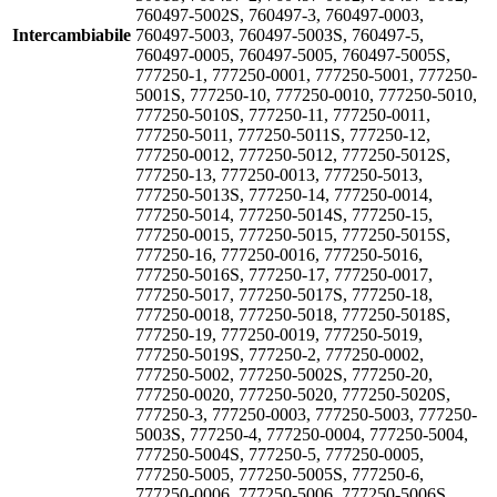
760497-5002S, 760497-3, 760497-0003,
Intercambiabile
760497-5003, 760497-5003S, 760497-5,
760497-0005, 760497-5005, 760497-5005S,
777250-1, 777250-0001, 777250-5001, 777250-
5001S, 777250-10, 777250-0010, 777250-5010,
777250-5010S, 777250-11, 777250-0011,
777250-5011, 777250-5011S, 777250-12,
777250-0012, 777250-5012, 777250-5012S,
777250-13, 777250-0013, 777250-5013,
777250-5013S, 777250-14, 777250-0014,
777250-5014, 777250-5014S, 777250-15,
777250-0015, 777250-5015, 777250-5015S,
777250-16, 777250-0016, 777250-5016,
777250-5016S, 777250-17, 777250-0017,
777250-5017, 777250-5017S, 777250-18,
777250-0018, 777250-5018, 777250-5018S,
777250-19, 777250-0019, 777250-5019,
777250-5019S, 777250-2, 777250-0002,
777250-5002, 777250-5002S, 777250-20,
777250-0020, 777250-5020, 777250-5020S,
777250-3, 777250-0003, 777250-5003, 777250-
5003S, 777250-4, 777250-0004, 777250-5004,
777250-5004S, 777250-5, 777250-0005,
777250-5005, 777250-5005S, 777250-6,
777250-0006, 777250-5006, 777250-5006S,