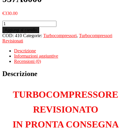
€
330.00
Turbo
Revisionato
Aggiungi al carrello
per
COD:
410
Categorie:
Turbocompressori
,
Turbocompressori
ALFA
Revisionati
ROMEO
GT
Descrizione
1.9
Informazioni aggiuntive
JTD
Recensioni (0)
937A6000
quantità
Descrizione
TURBOCOMPRESSORE
REVISIONATO
IN PRONTA CONSEGNA