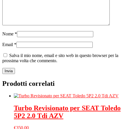
Nome
*
Email
*
Salva il mio nome, email e sito web in questo browser per la
prossima volta che commento.
Prodotti correlati
Turbo Revisionato per SEAT Toledo
5P2 2.0 Tdi AZV
€
350.00