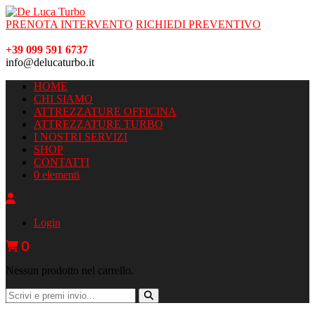
PRENOTA INTERVENTO
RICHIEDI PREVENTIVO
+39 099 591 6737
info@delucaturbo.it
HOME
CHI SIAMO
ATTREZZATURE OFFICINA
ATTREZZATURE TURBO
I NOSTRI SERVIZI
SHOP
CONTATTI
0 elementi
Login
0
Nessun prodotto nel carrello.