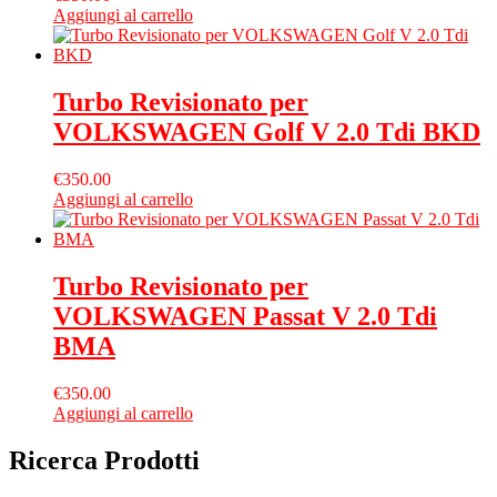
Aggiungi al carrello
Turbo Revisionato per
VOLKSWAGEN Golf V 2.0 Tdi BKD
€
350.00
Aggiungi al carrello
Turbo Revisionato per
VOLKSWAGEN Passat V 2.0 Tdi
BMA
€
350.00
Aggiungi al carrello
Ricerca Prodotti