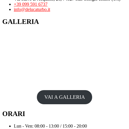
+39 099 591 6737
info@delucaturbo.it
GALLERIA
VAI A GALLERIA
ORARI
Lun - Ven: 08:00 - 13:00 / 15:00 - 20:00