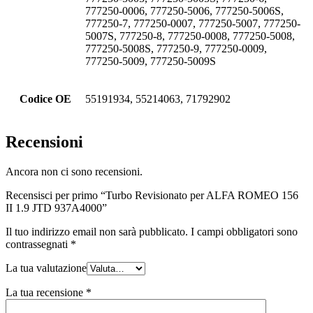
777250-0006, 777250-5006, 777250-5006S,
777250-7, 777250-0007, 777250-5007, 777250-
5007S, 777250-8, 777250-0008, 777250-5008,
777250-5008S, 777250-9, 777250-0009,
777250-5009, 777250-5009S
Codice OE
55191934, 55214063, 71792902
Recensioni
Ancora non ci sono recensioni.
Recensisci per primo “Turbo Revisionato per ALFA ROMEO 156
II 1.9 JTD 937A4000”
Il tuo indirizzo email non sarà pubblicato.
I campi obbligatori sono
contrassegnati
*
La tua valutazione
La tua recensione
*