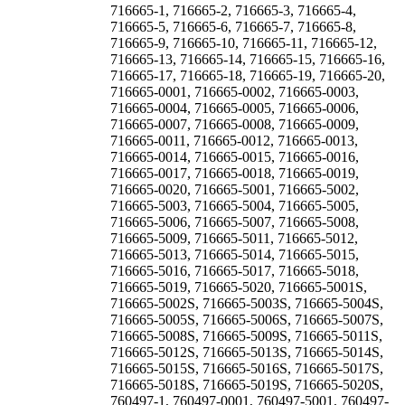
716665-1, 716665-2, 716665-3, 716665-4,
716665-5, 716665-6, 716665-7, 716665-8,
716665-9, 716665-10, 716665-11, 716665-12,
716665-13, 716665-14, 716665-15, 716665-16,
716665-17, 716665-18, 716665-19, 716665-20,
716665-0001, 716665-0002, 716665-0003,
716665-0004, 716665-0005, 716665-0006,
716665-0007, 716665-0008, 716665-0009,
716665-0011, 716665-0012, 716665-0013,
716665-0014, 716665-0015, 716665-0016,
716665-0017, 716665-0018, 716665-0019,
716665-0020, 716665-5001, 716665-5002,
716665-5003, 716665-5004, 716665-5005,
716665-5006, 716665-5007, 716665-5008,
716665-5009, 716665-5011, 716665-5012,
716665-5013, 716665-5014, 716665-5015,
716665-5016, 716665-5017, 716665-5018,
716665-5019, 716665-5020, 716665-5001S,
716665-5002S, 716665-5003S, 716665-5004S,
716665-5005S, 716665-5006S, 716665-5007S,
716665-5008S, 716665-5009S, 716665-5011S,
716665-5012S, 716665-5013S, 716665-5014S,
716665-5015S, 716665-5016S, 716665-5017S,
716665-5018S, 716665-5019S, 716665-5020S,
760497-1, 760497-0001, 760497-5001, 760497-