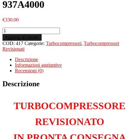
937A4000
€
330.00
Turbo
Revisionato
Aggiungi al carrello
per
COD:
417
Categorie:
Turbocompressori
,
Turbocompressori
ALFA
Revisionati
ROMEO
156
Descrizione
II
Informazioni aggiuntive
1.9
Recensioni (0)
JTD
937A4000
Descrizione
quantità
TURBOCOMPRESSORE
REVISIONATO
IN PRONTA CONSEGNA