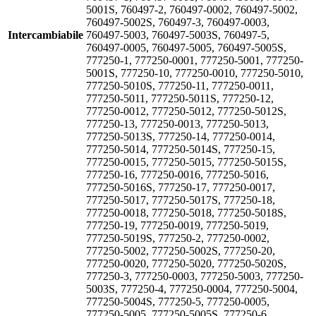
5001S, 760497-2, 760497-0002, 760497-5002,
760497-5002S, 760497-3, 760497-0003,
Intercambiabile
760497-5003, 760497-5003S, 760497-5,
760497-0005, 760497-5005, 760497-5005S,
777250-1, 777250-0001, 777250-5001, 777250-
5001S, 777250-10, 777250-0010, 777250-5010,
777250-5010S, 777250-11, 777250-0011,
777250-5011, 777250-5011S, 777250-12,
777250-0012, 777250-5012, 777250-5012S,
777250-13, 777250-0013, 777250-5013,
777250-5013S, 777250-14, 777250-0014,
777250-5014, 777250-5014S, 777250-15,
777250-0015, 777250-5015, 777250-5015S,
777250-16, 777250-0016, 777250-5016,
777250-5016S, 777250-17, 777250-0017,
777250-5017, 777250-5017S, 777250-18,
777250-0018, 777250-5018, 777250-5018S,
777250-19, 777250-0019, 777250-5019,
777250-5019S, 777250-2, 777250-0002,
777250-5002, 777250-5002S, 777250-20,
777250-0020, 777250-5020, 777250-5020S,
777250-3, 777250-0003, 777250-5003, 777250-
5003S, 777250-4, 777250-0004, 777250-5004,
777250-5004S, 777250-5, 777250-0005,
777250-5005, 777250-5005S, 777250-6,