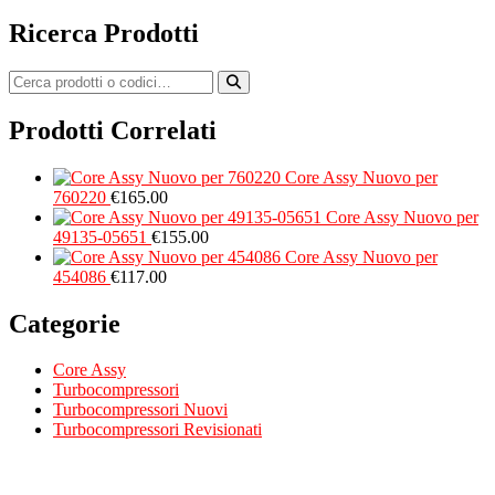
Ricerca Prodotti
Prodotti Correlati
Core Assy Nuovo per
760220
€
165.00
Core Assy Nuovo per
49135-05651
€
155.00
Core Assy Nuovo per
454086
€
117.00
Categorie
Core Assy
Turbocompressori
Turbocompressori Nuovi
Turbocompressori Revisionati