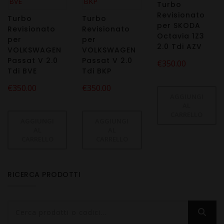
Turbo
Revisionato
Turbo
Turbo
per SKODA
Revisionato
Revisionato
Octavia 1Z3
per
per
2.0 Tdi AZV
VOLKSWAGEN
VOLKSWAGEN
Passat V 2.0
Passat V 2.0
€
350.00
Tdi BVE
Tdi BKP
€
350.00
€
350.00
AGGIUNGI
AL
CARRELLO
AGGIUNGI
AGGIUNGI
AL
AL
CARRELLO
CARRELLO
RICERCA PRODOTTI