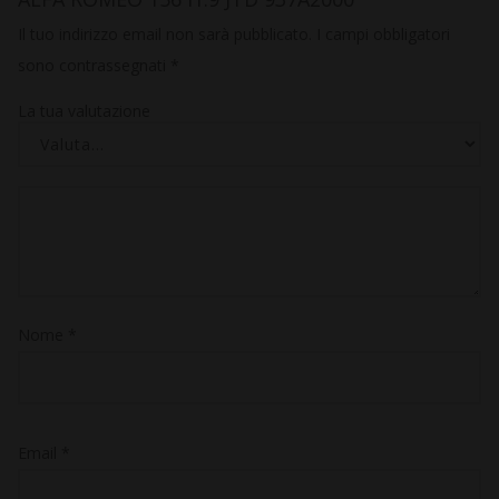
Il tuo indirizzo email non sarà pubblicato.
I campi obbligatori
sono contrassegnati
*
La tua valutazione
Nome
*
Email
*