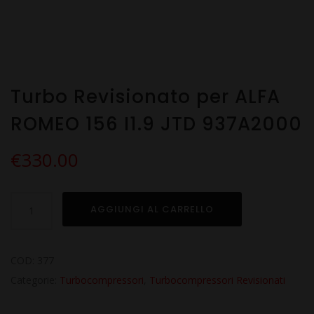
Turbo Revisionato per ALFA
ROMEO 156 I1.9 JTD 937A2000
€
330.00
Turbo
AGGIUNGI AL CARRELLO
Revisionato
per
ALFA
COD:
377
ROMEO
Categorie:
Turbocompressori
,
Turbocompressori Revisionati
156