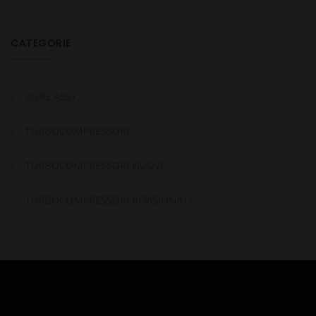
CATEGORIE
CORE ASSY
TURBOCOMPRESSORI
TURBOCOMPRESSORI NUOVI
TURBOCOMPRESSORI REVISIONATI