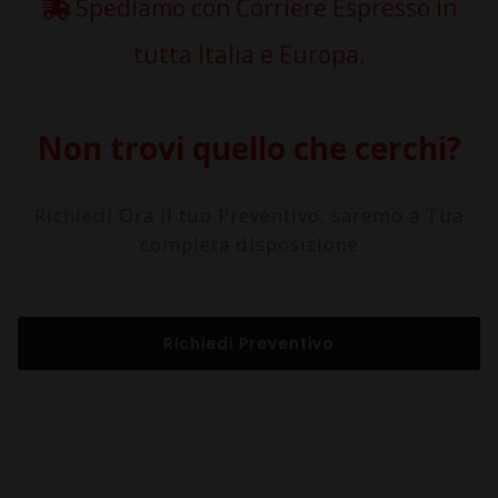
Spediamo con Corriere Espresso in
tutta Italia e Europa.
Non trovi quello che cerchi?
Richiedi Ora il tuo Preventivo, saremo a Tua
completa disposizione
Richiedi Preventivo