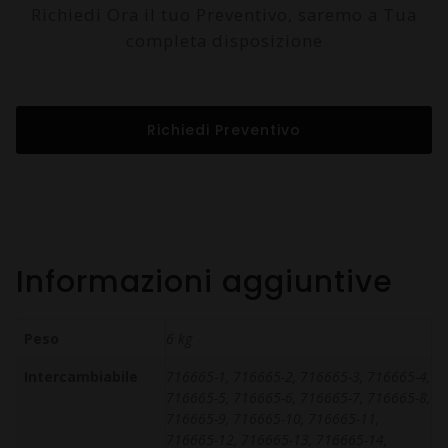
Richiedi Ora il tuo Preventivo, saremo a Tua
completa disposizione
Richiedi Preventivo
Informazioni aggiuntive
Peso
6 kg
Intercambiabile
716665-1, 716665-2, 716665-3, 716665-4,
716665-5, 716665-6, 716665-7, 716665-8,
716665-9, 716665-10, 716665-11,
716665-12, 716665-13, 716665-14,