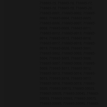
716665-15, 716665-16, 716665-17,
716665-18, 716665-19, 716665-20,
716665-0001, 716665-0002, 716665-
0003, 716665-0004, 716665-0005,
716665-0006, 716665-0007, 716665-
0008, 716665-0009, 716665-0011,
716665-0012, 716665-0013, 716665-
0014, 716665-0015, 716665-0016,
716665-0017, 716665-0018, 716665-
0019, 716665-0020, 716665-5001,
716665-5002, 716665-5003, 716665-
5004, 716665-5005, 716665-5006,
716665-5007, 716665-5008, 716665-
5009, 716665-5011, 716665-5012,
716665-5013, 716665-5014, 716665-
5015, 716665-5016, 716665-5017,
716665-5018, 716665-5019, 716665-
5020, 716665-5001S, 716665-5002S,
716665-5003S, 716665-5004S, 716665-
5005S, 716665-5006S, 716665-5007S,
716665-5008S, 716665-5009S, 716665-