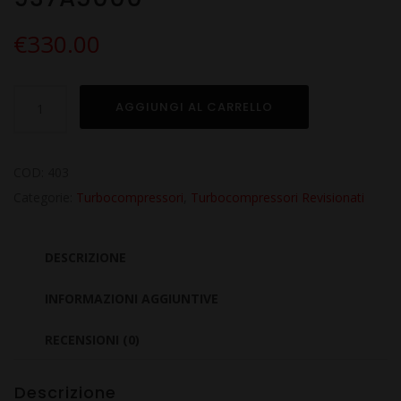
€
330.00
Turbo
AGGIUNGI AL CARRELLO
Revisionato
per
ALFA
COD:
403
ROMEO
Categorie:
Turbocompressori
,
Turbocompressori Revisionati
147
II
DESCRIZIONE
1.9
JTD
INFORMAZIONI AGGIUNTIVE
937A5000
RECENSIONI (0)
quantità
Descrizione