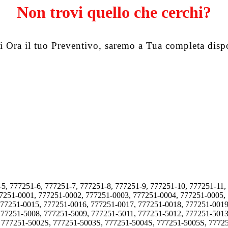
Non trovi quello che cerchi?
i Ora il tuo Preventivo, saremo a Tua completa disp
-5, 777251-6, 777251-7, 777251-8, 777251-9, 777251-10, 777251-11,
77251-0001, 777251-0002, 777251-0003, 777251-0004, 777251-0005,
777251-0015, 777251-0016, 777251-0017, 777251-0018, 777251-0019
777251-5008, 777251-5009, 777251-5011, 777251-5012, 777251-5013
, 777251-5002S, 777251-5003S, 777251-5004S, 777251-5005S, 7772