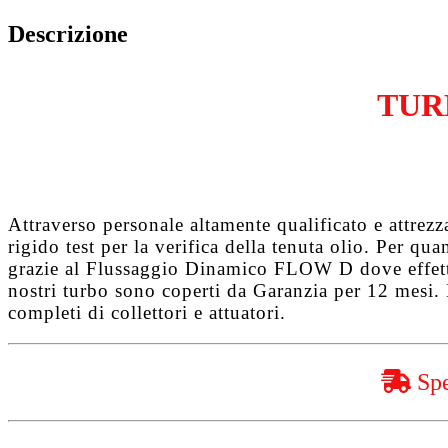
1.9
JTD
Descrizione
939A7000
quantità
TUR
Attraverso personale altamente qualificato e attrez
rigido test per la verifica della tenuta olio. Per q
grazie al
Flussaggio Dinamico FLOW D
dove effet
nostri turbo sono coperti da
Garanzia per 12 mesi
.
completi di collettori e attuatori.
Spe