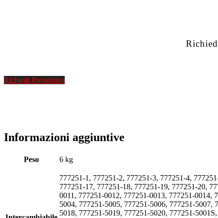
Richied
Richiedi Preventivo
Informazioni aggiuntive
Peso
6 kg
777251-1, 777251-2, 777251-3, 777251-4, 777251
777251-17, 777251-18, 777251-19, 777251-20, 7
0011, 777251-0012, 777251-0013, 777251-0014, 
5004, 777251-5005, 777251-5006, 777251-5007, 
5018, 777251-5019, 777251-5020, 777251-5001S
Intercambiabile