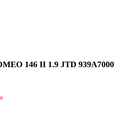
OMEO 146 II 1.9 JTD 939A7000
ti