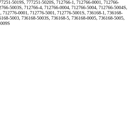
77251-5019S, 777251-5020S, 712766-1, 712766-0001, 712766-
2766-5003S, 712766-4, 712766-0004, 712766-5004, 712766-5004S,
, 712776-0001, 712776-5001, 712776-5001S, 736168-1, 736168-
6168-5003, 736168-5003S, 736168-5, 736168-0005, 736168-5005,
5009S