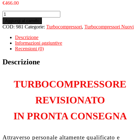
€
466.00
Turbo
Nuovo
Aggiungi al carrello
per
COD:
981
Categorie:
Turbocompressori
,
Turbocompressori Nuovi
VOLKSWAGEN
Passat
Descrizione
IV
Informazioni aggiuntive
1.9
Recensioni (0)
TD
iAVF
Descrizione
quantità
TURBOCOMPRESSORE
REVISIONATO
IN PRONTA CONSEGNA
Attraverso personale altamente qualificato e