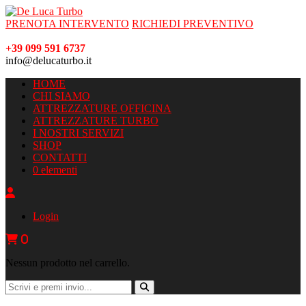
PRENOTA INTERVENTO
RICHIEDI PREVENTIVO
+39 099 591 6737
info@delucaturbo.it
HOME
CHI SIAMO
ATTREZZATURE OFFICINA
ATTREZZATURE TURBO
I NOSTRI SERVIZI
SHOP
CONTATTI
0 elementi
Login
0
Nessun prodotto nel carrello.