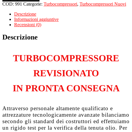
per
COD:
991
Categorie:
Turbocompressori
,
Turbocompressori Nuovi
VOLKSWAGEN
Golf
Descrizione
V
Informazioni aggiuntive
2.0
Recensioni (0)
Tdi
BMM
Descrizione
quantità
TURBOCOMPRESSORE
REVISIONATO
IN PRONTA CONSEGNA
Attraverso personale altamente qualificato e
attrezzature tecnologicamente avanzate bilanciamo
secondo gli standard dei costruttori ed effettuiamo
un rigido test per la verifica della tenuta olio. Per