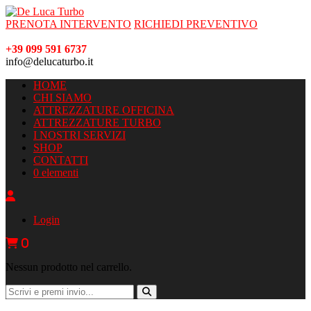
PRENOTA INTERVENTO
RICHIEDI PREVENTIVO
+39 099 591 6737
info@delucaturbo.it
HOME
CHI SIAMO
ATTREZZATURE OFFICINA
ATTREZZATURE TURBO
I NOSTRI SERVIZI
SHOP
CONTATTI
0 elementi
Login
0
Nessun prodotto nel carrello.