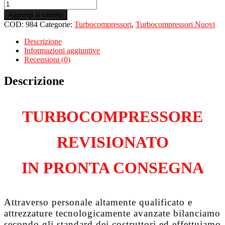
Turbo
Nuovo
Aggiungi al carrello
per
COD:
984
Categorie:
Turbocompressori
,
Turbocompressori Nuovi
SKODA
Superb
Descrizione
3U4
Informazioni aggiuntive
2.0
Recensioni (0)
Tdi
BSS
Descrizione
quantità
TURBOCOMPRESSORE
REVISIONATO
IN PRONTA CONSEGNA
Attraverso personale altamente qualificato e
attrezzature tecnologicamente avanzate bilanciamo
secondo gli standard dei costruttori ed effettuiamo