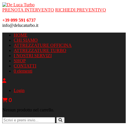
PRENOTA INTERVENTO
RICHIEDI PREVENTIVO
+39 099 591 6737
info@delucaturbo.it
HOME
CHI SIAMO
ATTREZZATURE OFFICINA
ATTREZZATURE TURBO
I NOSTRI SERVIZI
SHOP
CONTATTI
0 elementi
Login
0
Nessun prodotto nel carrello.