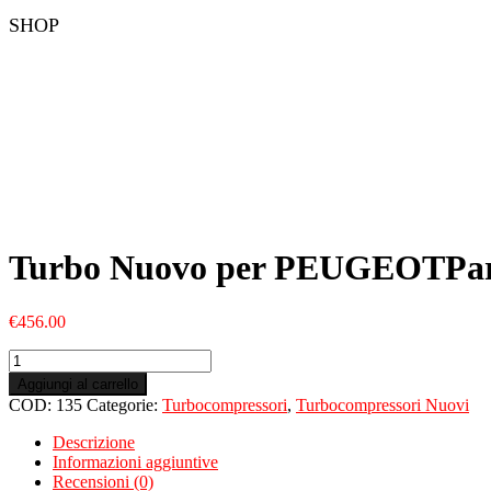
SHOP
Turbo Nuovo per PEUGEOTPart
€
456.00
Turbo
Nuovo
Aggiungi al carrello
per
COD:
135
Categorie:
Turbocompressori
,
Turbocompressori Nuovi
PEUGEOTPartner
(Ranch)
Descrizione
III
Informazioni aggiuntive
1.6
Recensioni (0)