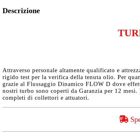
HDi
Tepee
Descrizione
DV6TED4
quantità
TUR
Attraverso personale altamente qualificato e attrez
rigido test per la verifica della tenuta olio. Per q
grazie al
Flussaggio Dinamico FLOW D
dove effet
nostri turbo sono coperti da
Garanzia per 12 mesi
.
completi di collettori e attuatori.
Spe