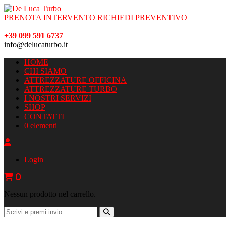
PRENOTA INTERVENTO
RICHIEDI PREVENTIVO
+39 099 591 6737
info@delucaturbo.it
HOME
CHI SIAMO
ATTREZZATURE OFFICINA
ATTREZZATURE TURBO
I NOSTRI SERVIZI
SHOP
CONTATTI
0 elementi
Login
0
Nessun prodotto nel carrello.