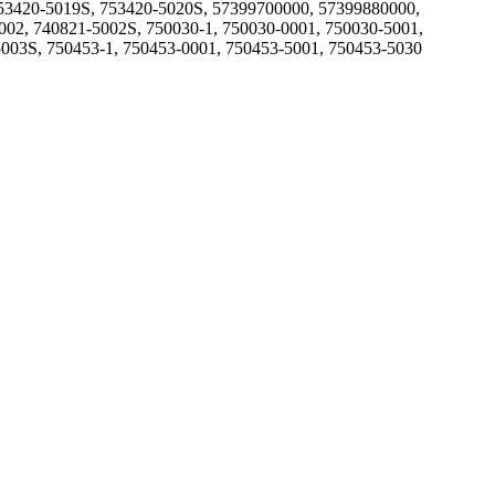
753420-5019S, 753420-5020S, 57399700000, 57399880000,
002, 740821-5002S, 750030-1, 750030-0001, 750030-5001,
5003S, 750453-1, 750453-0001, 750453-5001, 750453-5030