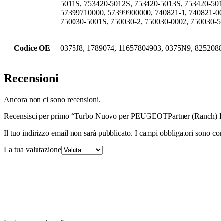
5011S, 753420-5012S, 753420-5013S, 753420-50
57399710000, 57399900000, 740821-1, 740821-00
750030-5001S, 750030-2, 750030-0002, 750030-5
Codice OE
0375J8, 1789074, 11657804903, 0375N9, 825208
Recensioni
Ancora non ci sono recensioni.
Recensisci per primo “Turbo Nuovo per PEUGEOTPartner (Ranch)
Il tuo indirizzo email non sarà pubblicato.
I campi obbligatori sono co
La tua valutazione