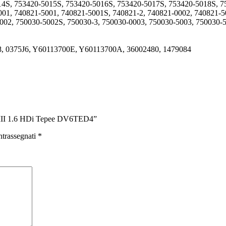
14S, 753420-5015S, 753420-5016S, 753420-5017S, 753420-5018S, 
01, 740821-5001, 740821-5001S, 740821-2, 740821-0002, 740821-5
002, 750030-5002S, 750030-3, 750030-0003, 750030-5003, 750030-
8, 0375J6, Y60113700E, Y60113700A, 36002480, 1479084
 III 1.6 HDi Tepee DV6TED4”
ntrassegnati
*