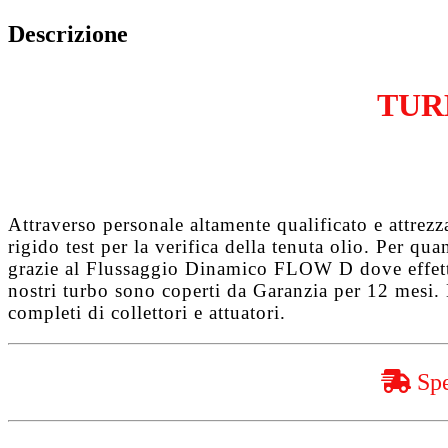
1.6
HDiFAP
Descrizione
DV6TED4
quantità
TUR
Attraverso personale altamente qualificato e attrez
rigido test per la verifica della tenuta olio. Per q
grazie al
Flussaggio Dinamico FLOW D
dove effet
nostri turbo sono coperti da
Garanzia per 12 mesi
.
completi di collettori e attuatori.
Spe