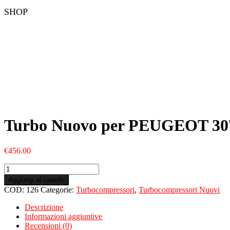
SHOP
Turbo Nuovo per PEUGEOT 30
€
456.00
Turbo
Nuovo
Aggiungi al carrello
per
COD:
126
Categorie:
Turbocompressori
,
Turbocompressori Nuovi
PEUGEOT
307
Descrizione
I
Informazioni aggiuntive
SW
Recensioni (0)