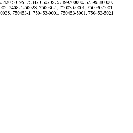
753420-5019S, 753420-5020S, 57399700000, 57399880000,
002, 740821-5002S, 750030-1, 750030-0001, 750030-5001,
5003S, 750453-1, 750453-0001, 750453-5001, 750453-5021