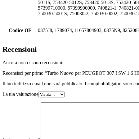
5011S, 753420-5012S, 753420-5013S, 753420-50
57399710000, 57399900000, 740821-1, 740821-00
750030-5001S, 750030-2, 750030-0002, 750030-5
Codice OE
0375J8, 1789074, 11657804903, 0375N9, 825208
Recensioni
Ancora non ci sono recensioni.
Recensisci per primo “Turbo Nuovo per PEUGEOT 307 I SW 1.
Il tuo indirizzo email non sarà pubblicato.
I campi obbligatori sono co
La tua valutazione