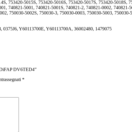
14S, 753420-5015S, 753420-5016S, 753420-5017S, 753420-5018S, 
01, 740821-5001, 740821-5001S, 740821-2, 740821-0002, 740821-5
002, 750030-5002S, 750030-3, 750030-0003, 750030-5003, 750030-
8, 0375J6, Y60113700E, Y60113700A, 36002480, 1479075
6 HDiFAP DV6TED4”
ntrassegnati
*