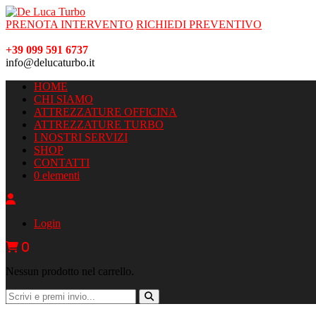
PRENOTA INTERVENTO
RICHIEDI PREVENTIVO
+39 099 591 6737
info@delucaturbo.it
HOME
CHI SIAMO
ATTREZZATURE OFFICINA
ATTREZZATURE TURBO
I NOSTRI SERVIZI
SHOP
CONTATTI
0 elementi
Login
0
Nessun prodotto nel carrello.