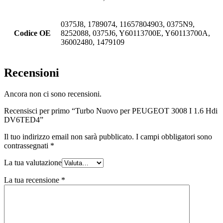
0375J8, 1789074, 11657804903, 0375N9,
Codice OE
8252088, 0375J6, Y60113700E, Y60113700A,
36002480, 1479109
Recensioni
Ancora non ci sono recensioni.
Recensisci per primo “Turbo Nuovo per PEUGEOT 3008 I 1.6 Hdi
DV6TED4”
Il tuo indirizzo email non sarà pubblicato.
I campi obbligatori sono
contrassegnati
*
La tua valutazione
La tua recensione
*