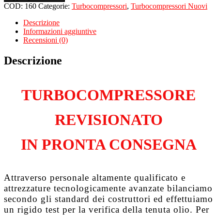
per
COD:
160
Categorie:
Turbocompressori
,
Turbocompressori Nuovi
PEUGEOT
3008
Descrizione
I
Informazioni aggiuntive
1.6
Recensioni (0)
Hdi
DV6TED4
Descrizione
quantità
TURBOCOMPRESSORE
REVISIONATO
IN PRONTA CONSEGNA
Attraverso personale altamente qualificato e
attrezzature tecnologicamente avanzate bilanciamo
secondo gli standard dei costruttori ed effettuiamo
un rigido test per la verifica della tenuta olio. Per