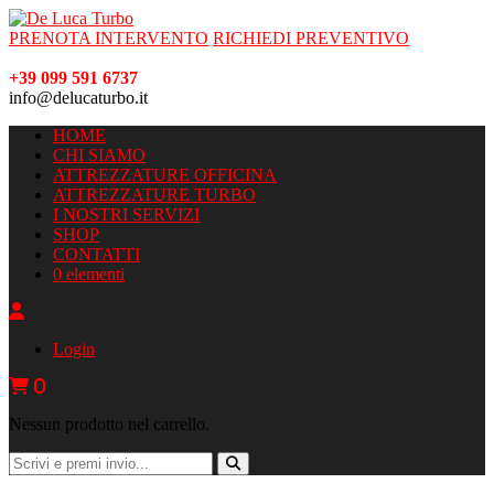
PRENOTA INTERVENTO
RICHIEDI PREVENTIVO
+39 099 591 6737
info@delucaturbo.it
HOME
CHI SIAMO
ATTREZZATURE OFFICINA
ATTREZZATURE TURBO
I NOSTRI SERVIZI
SHOP
CONTATTI
0 elementi
Login
0
Nessun prodotto nel carrello.