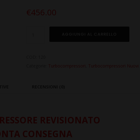
€
456.00
Turbo
AGGIUNGI AL CARRELLO
Nuovo
per
PEUGEOT
COD:
120
207
Categorie:
Turbocompressori
,
Turbocompressori Nuovi
1.6
Hdi
TIVE
RECENSIONI (0)
DV6TED4
quantità
ESSORE REVISIONATO
ONTA CONSEGNA