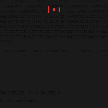
20-5006, 753420-5007, 753420-5008, 753420-5009, 753420-5011, 753
, 753420-5015, 753420-5016, 753420-5017, 753420-5018, 753420-501
420-5002S, 753420-5003S, 753420-5004S, 753420-5005S, 753420-5006
3420-5009S, 753420-5011S, 753420-5012S, 753420-5013S, 753420-501
3420-5017S, 753420-5018S, 753420-5019S, 753420-5020S, 573997000
9900000, 740821-1, 740821-0001, 740821-5001, 740821-5001S, 7408
21-5002S, 750030-1, 750030-0001, 750030-5001, 750030-5001S, 75003
30-5002S, 750030-3, 750030-0003, 750030-5003, 750030-5003S, 75045
453-5015
0375N9, 8252088, 0375J6, Y60113700E, Y60113700A, 36002480, 1479
PEUGEOT 207 1.6 Hdi DV6TED4”
atori sono contrassegnati
*