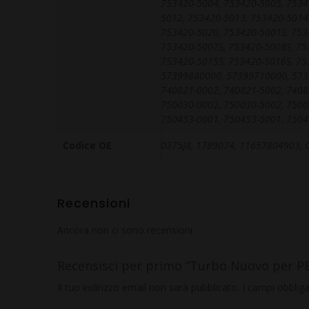
753420-5004, 753420-5005, 7534
5012, 753420-5013, 753420-5014
753420-5020, 753420-5001S, 753
753420-5007S, 753420-5008S, 75
753420-5015S, 753420-5016S, 75
57399880000, 57399710000, 5739
740821-0002, 740821-5002, 7408
750030-0002, 750030-5002, 7500
750453-0001, 750453-5001, 750
Codice OE
0375J8, 1789074, 11657804903, 
Recensioni
Ancora non ci sono recensioni.
Recensisci per primo “Turbo Nuovo per 
Il tuo indirizzo email non sarà pubblicato.
I campi obblig