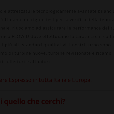
to e attrezzature tecnologicamente avanzate bilanc
fettuiamo un rigido test per la verifica della tenuta
onale, riusciamo ad assicurare le performance del 
amico FLOW D
dove effettuiamo la taratura e il col
i più alti standard qualitativi. I nostri turbo sono
amo di turbine nuove, turbine revisionate e ricambi
i collettori e attuatori.
e Espresso in tutta Italia e Europa.
 quello che cerchi?