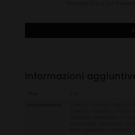
Richiedi Ora il tuo Preve
R
Informazioni aggiuntiv
Peso
6 kg
Intercambiabile
753420-1, 753420-2, 753420-3, 7
753420-11, 753420-12, 753420-13
753420-20, 753420-0001, 753420
753420-0008, 753420-0009, 7534
0016, 753420-0017, 753420-0018