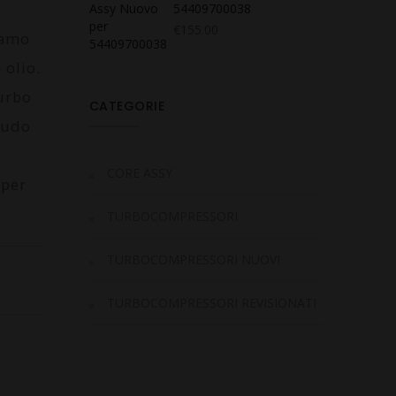
54409700038
€
155.00
iamo
 olio.
turbo
CATEGORIE
laudo
CORE ASSY
 per
TURBOCOMPRESSORI
TURBOCOMPRESSORI NUOVI
TURBOCOMPRESSORI REVISIONATI