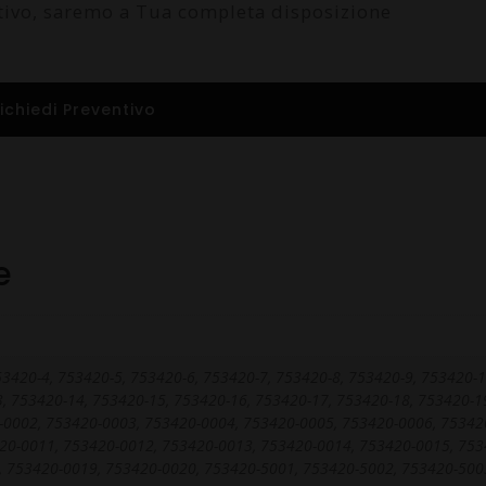
ntivo, saremo a Tua completa disposizione
ichiedi Preventivo
e
53420-4, 753420-5, 753420-6, 753420-7, 753420-8, 753420-9, 753420-1
, 753420-14, 753420-15, 753420-16, 753420-17, 753420-18, 753420-1
-0002, 753420-0003, 753420-0004, 753420-0005, 753420-0006, 75342
20-0011, 753420-0012, 753420-0013, 753420-0014, 753420-0015, 753
, 753420-0019, 753420-0020, 753420-5001, 753420-5002, 753420-500