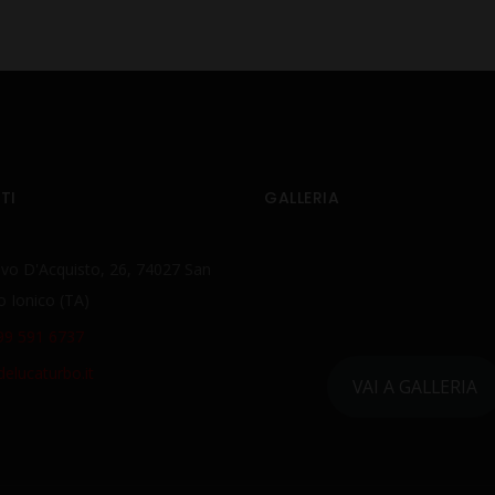
TI
GALLERIA
lvo D'Acquisto, 26, 74027 San
o Ionico (TA)
99 591 6737
elucaturbo.it
VAI A GALLERIA