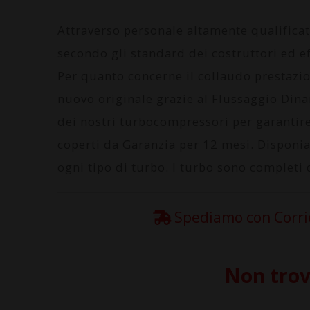
Attraverso personale altamente qualifica
secondo gli standard dei costruttori ed ef
Per quanto concerne il collaudo prestazi
nuovo originale grazie al
Flussaggio Din
dei nostri turbocompressori per garantire 
coperti da
Garanzia per 12 mesi
. Disponi
ogni tipo di turbo. I turbo sono completi d
Spediamo con Corrier
Non trovi