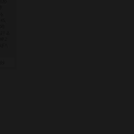
420-
9,
S,
4S,
00,
21-2,
0-2,
3-1,
069