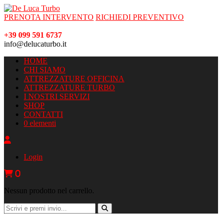
PRENOTA INTERVENTO
RICHIEDI PREVENTIVO
+39 099 591 6737
info@delucaturbo.it
HOME
CHI SIAMO
ATTREZZATURE OFFICINA
ATTREZZATURE TURBO
I NOSTRI SERVIZI
SHOP
CONTATTI
0 elementi
Login
0
Nessun prodotto nel carrello.