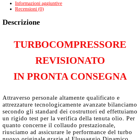
II
Informazioni aggiuntive
1.6
Recensioni (0)
CiTD
Y603
Descrizione
quantità
TURBOCOMPRESSORE
REVISIONATO
IN PRONTA CONSEGNA
Attraverso personale altamente qualificato e
attrezzature tecnologicamente avanzate bilanciamo
secondo gli standard dei costruttori ed effettuiamo
un rigido test per la verifica della tenuta olio. Per
quanto concerne il collaudo prestazionale,
riusciamo ad assicurare le performance del turbo
nuovo originale grazie al
Flussaggio Dinamico