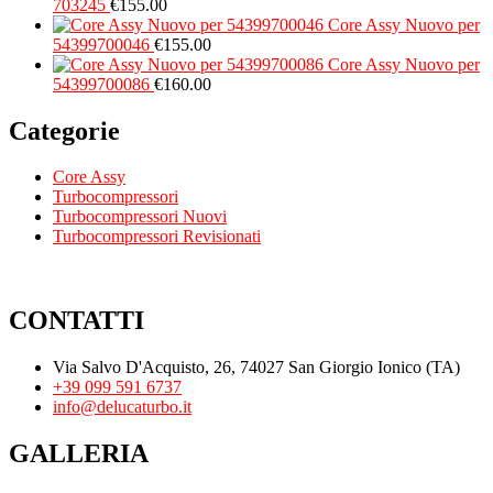
703245
€
155.00
Core Assy Nuovo per
54399700046
€
155.00
Core Assy Nuovo per
54399700086
€
160.00
Categorie
Core Assy
Turbocompressori
Turbocompressori Nuovi
Turbocompressori Revisionati
CONTATTI
Via Salvo D'Acquisto, 26, 74027 San Giorgio Ionico (TA)
+39 099 591 6737
info@delucaturbo.it
GALLERIA