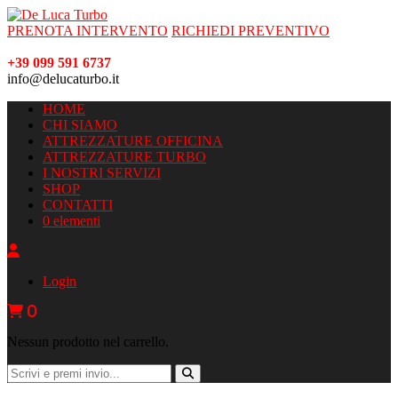
PRENOTA INTERVENTO
RICHIEDI PREVENTIVO
+39 099 591 6737
info@delucaturbo.it
HOME
CHI SIAMO
ATTREZZATURE OFFICINA
ATTREZZATURE TURBO
I NOSTRI SERVIZI
SHOP
CONTATTI
0 elementi
Login
0
Nessun prodotto nel carrello.