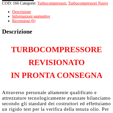
per
COD:
166
Categorie:
Turbocompressori
,
Turbocompressori Nuovi
FORD
C-
Descrizione
Max
Informazioni aggiuntive
II
Recensioni (0)
1.6
TDCi
Descrizione
G8DC
quantità
TURBOCOMPRESSORE
REVISIONATO
IN PRONTA CONSEGNA
Attraverso personale altamente qualificato e
attrezzature tecnologicamente avanzate bilanciamo
secondo gli standard dei costruttori ed effettuiamo
un rigido test per la verifica della tenuta olio. Per