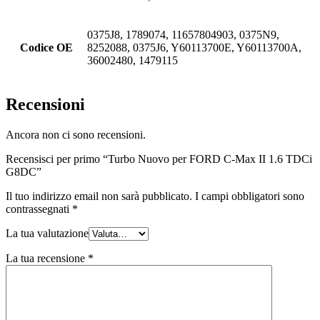
0375J8, 1789074, 11657804903, 0375N9,
Codice OE
8252088, 0375J6, Y60113700E, Y60113700A,
36002480, 1479115
Recensioni
Ancora non ci sono recensioni.
Recensisci per primo “Turbo Nuovo per FORD C-Max II 1.6 TDCi
G8DC”
Il tuo indirizzo email non sarà pubblicato.
I campi obbligatori sono
contrassegnati
*
La tua valutazione
La tua recensione
*