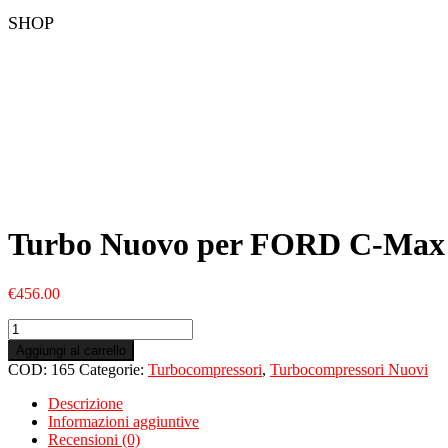
SHOP
Turbo Nuovo per FORD C-Max
€
456.00
Turbo
Nuovo
Aggiungi al carrello
per
COD:
165
Categorie:
Turbocompressori
,
Turbocompressori Nuovi
FORD
C-
Descrizione
Max
Informazioni aggiuntive
I
Recensioni (0)