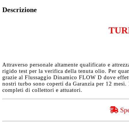
1.6
TDCi
Descrizione
HHDA
quantità
TUR
Attraverso personale altamente qualificato e attrez
rigido test per la verifica della tenuta olio. Per q
grazie al
Flussaggio Dinamico FLOW D
dove effet
nostri turbo sono coperti da
Garanzia per 12 mesi
.
completi di collettori e attuatori.
Spe