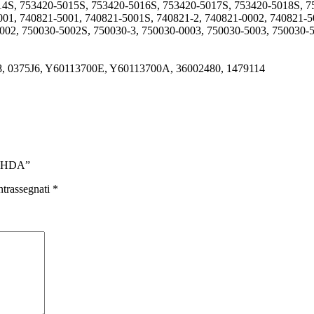
14S, 753420-5015S, 753420-5016S, 753420-5017S, 753420-5018S, 
01, 740821-5001, 740821-5001S, 740821-2, 740821-0002, 740821-5
002, 750030-5002S, 750030-3, 750030-0003, 750030-5003, 750030-
8, 0375J6, Y60113700E, Y60113700A, 36002480, 1479114
 HHDA”
ntrassegnati
*