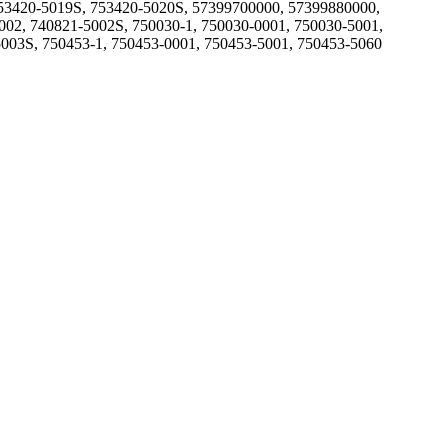
753420-5019S, 753420-5020S, 57399700000, 57399880000,
002, 740821-5002S, 750030-1, 750030-0001, 750030-5001,
5003S, 750453-1, 750453-0001, 750453-5001, 750453-5060