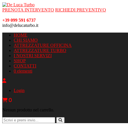
PRENOTA INTERVENTO
RICHIEDI PREVENTIVO
+39 099 591 6737
info@delucaturbo.it
HOME
CHI SIAMO
ATTREZZATURE OFFICINA
ATTREZZATURE TURBO
I NOSTRI SERVIZI
SHOP
CONTATTI
0 elementi
Login
0
Nessun prodotto nel carrello.