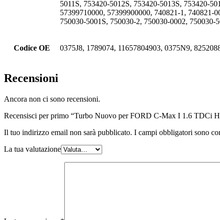
5011S, 753420-5012S, 753420-5013S, 753420-50
57399710000, 57399900000, 740821-1, 740821-00
750030-5001S, 750030-2, 750030-0002, 750030-5
Codice OE
0375J8, 1789074, 11657804903, 0375N9, 825208
Recensioni
Ancora non ci sono recensioni.
Recensisci per primo “Turbo Nuovo per FORD C-Max I 1.6 TDCi
Il tuo indirizzo email non sarà pubblicato.
I campi obbligatori sono co
La tua valutazione