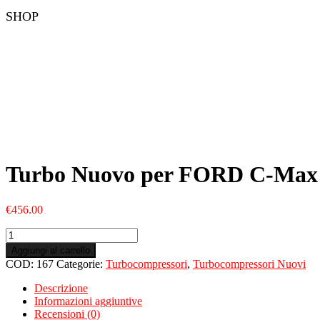
SHOP
Turbo Nuovo per FORD C-Max 
€
456.00
Turbo
Nuovo
Aggiungi al carrello
per
COD:
167
Categorie:
Turbocompressori
,
Turbocompressori Nuovi
FORD
C-
Descrizione
Max
Informazioni aggiuntive
I
Recensioni (0)