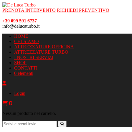
PRENOTA INTERVENTO
RICHIEDI PREVENTIVO
+39 099 591 6737
info@delucaturbo.it
HOME
CHI SIAMO
ATTREZZATURE OFFICINA
ATTREZZATURE TURBO
I NOSTRI SERVIZI
SHOP
CONTATTI
0 elementi
Login
0
Nessun prodotto nel carrello.