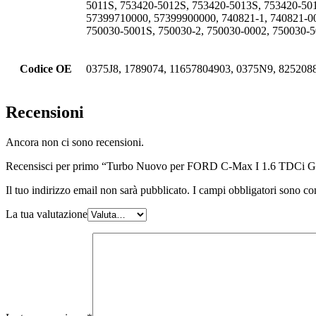
5011S, 753420-5012S, 753420-5013S, 753420-50
57399710000, 57399900000, 740821-1, 740821-00
750030-5001S, 750030-2, 750030-0002, 750030-5
Codice OE
0375J8, 1789074, 11657804903, 0375N9, 825208
Recensioni
Ancora non ci sono recensioni.
Recensisci per primo “Turbo Nuovo per FORD C-Max I 1.6 TDCi
Il tuo indirizzo email non sarà pubblicato.
I campi obbligatori sono co
La tua valutazione