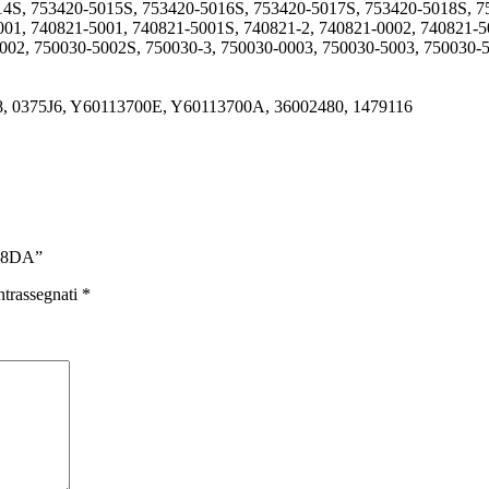
14S, 753420-5015S, 753420-5016S, 753420-5017S, 753420-5018S, 
01, 740821-5001, 740821-5001S, 740821-2, 740821-0002, 740821-5
002, 750030-5002S, 750030-3, 750030-0003, 750030-5003, 750030-
8, 0375J6, Y60113700E, Y60113700A, 36002480, 1479116
 G8DA”
ntrassegnati
*