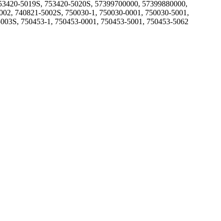
753420-5019S, 753420-5020S, 57399700000, 57399880000,
002, 740821-5002S, 750030-1, 750030-0001, 750030-5001,
5003S, 750453-1, 750453-0001, 750453-5001, 750453-5062