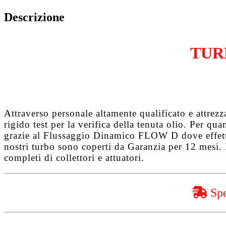
1.6
TDCi
Descrizione
G8DA
quantità
TUR
Attraverso personale altamente qualificato e attrez
rigido test per la verifica della tenuta olio. Per q
grazie al
Flussaggio Dinamico FLOW D
dove effet
nostri turbo sono coperti da
Garanzia per 12 mesi
.
completi di collettori e attuatori.
Spe