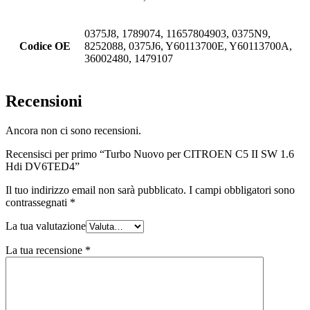
0375J8, 1789074, 11657804903, 0375N9,
Codice OE
8252088, 0375J6, Y60113700E, Y60113700A,
36002480, 1479107
Recensioni
Ancora non ci sono recensioni.
Recensisci per primo “Turbo Nuovo per CITROEN C5 II SW 1.6
Hdi DV6TED4”
Il tuo indirizzo email non sarà pubblicato.
I campi obbligatori sono
contrassegnati
*
La tua valutazione
La tua recensione
*