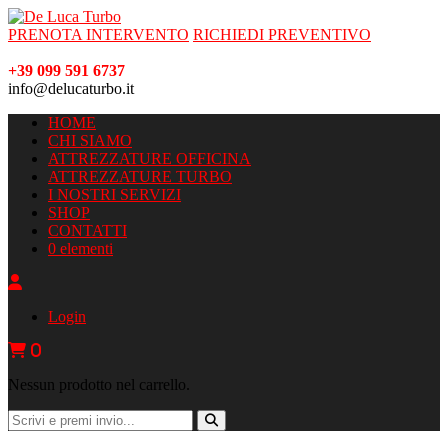
PRENOTA INTERVENTO
RICHIEDI PREVENTIVO
+39 099 591 6737
info@delucaturbo.it
HOME
CHI SIAMO
ATTREZZATURE OFFICINA
ATTREZZATURE TURBO
I NOSTRI SERVIZI
SHOP
CONTATTI
0 elementi
Login
0
Nessun prodotto nel carrello.