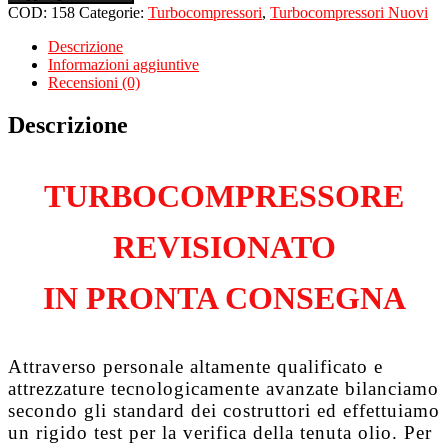
per
COD:
158
Categorie:
Turbocompressori
,
Turbocompressori Nuovi
CITROEN
C5
Descrizione
II
Informazioni aggiuntive
SW
Recensioni (0)
1.6
Hdi
Descrizione
DV6TED4
quantità
TURBOCOMPRESSORE
REVISIONATO
IN PRONTA CONSEGNA
Attraverso personale altamente qualificato e
attrezzature tecnologicamente avanzate bilanciamo
secondo gli standard dei costruttori ed effettuiamo
un rigido test per la verifica della tenuta olio. Per