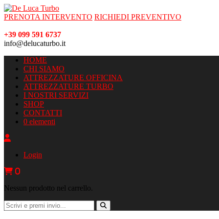
PRENOTA INTERVENTO
RICHIEDI PREVENTIVO
+39 099 591 6737
info@delucaturbo.it
HOME
CHI SIAMO
ATTREZZATURE OFFICINA
ATTREZZATURE TURBO
I NOSTRI SERVIZI
SHOP
CONTATTI
0 elementi
Login
0
Nessun prodotto nel carrello.