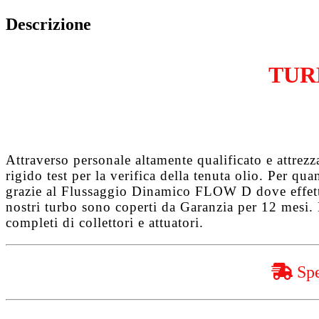
1.6
HDiFAP
Descrizione
DV6TED4
quantità
TUR
Attraverso personale altamente qualificato e attrez
rigido test per la verifica della tenuta olio. Per q
grazie al
Flussaggio Dinamico FLOW D
dove effet
nostri turbo sono coperti da
Garanzia per 12 mesi
.
completi di collettori e attuatori.
Spe