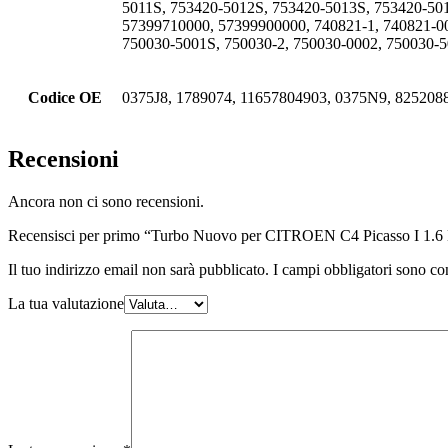
5011S, 753420-5012S, 753420-5013S, 753420-50
57399710000, 57399900000, 740821-1, 740821-00
750030-5001S, 750030-2, 750030-0002, 750030-5
Codice OE
0375J8, 1789074, 11657804903, 0375N9, 825208
Recensioni
Ancora non ci sono recensioni.
Recensisci per primo “Turbo Nuovo per CITROEN C4 Picasso I 
Il tuo indirizzo email non sarà pubblicato.
I campi obbligatori sono co
La tua valutazione