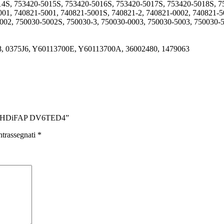
14S, 753420-5015S, 753420-5016S, 753420-5017S, 753420-5018S, 
01, 740821-5001, 740821-5001S, 740821-2, 740821-0002, 740821-5
002, 750030-5002S, 750030-3, 750030-0003, 750030-5003, 750030-
8, 0375J6, Y60113700E, Y60113700A, 36002480, 1479063
1.6 HDiFAP DV6TED4”
ntrassegnati
*