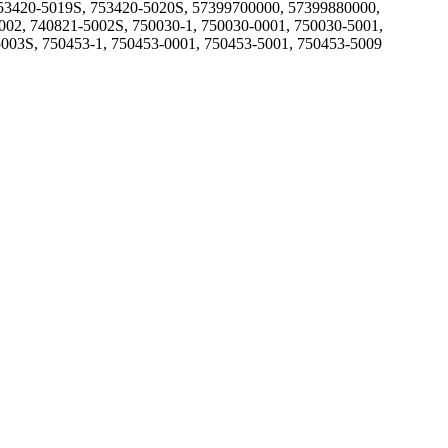
753420-5019S, 753420-5020S, 57399700000, 57399880000,
002, 740821-5002S, 750030-1, 750030-0001, 750030-5001,
5003S, 750453-1, 750453-0001, 750453-5001, 750453-5009