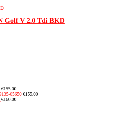
 Golf V 2.0 Tdi BKD
€
155.00
49135-05650
€
155.00
€
160.00