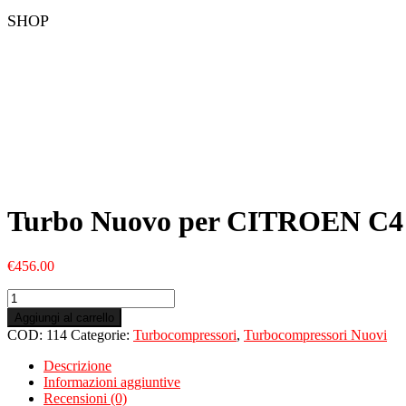
SHOP
Turbo Nuovo per CITROEN C4 
€
456.00
Turbo
Nuovo
Aggiungi al carrello
per
COD:
114
Categorie:
Turbocompressori
,
Turbocompressori Nuovi
CITROEN
C4
Descrizione
Picasso
Informazioni aggiuntive
I
Recensioni (0)