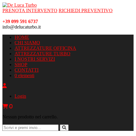
PRENOTA INTERVENTO
RICHIEDI PREVENTIVO
+39 099 591 6737
info@delucaturbo.it
HOME
CHI SIAMO
ATTREZZATURE OFFICINA
ATTREZZATURE TURBO
I NOSTRI SERVIZI
SHOP
CONTATTI
0 elementi
Login
0
Nessun prodotto nel carrello.