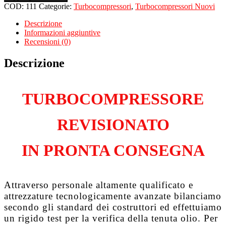
per
COD:
111
Categorie:
Turbocompressori
,
Turbocompressori Nuovi
CITROEN
C4
Descrizione
I
Informazioni aggiuntive
1.6
Recensioni (0)
HDiFAP
DV6TED4
Descrizione
quantità
TURBOCOMPRESSORE
REVISIONATO
IN PRONTA CONSEGNA
Attraverso personale altamente qualificato e
attrezzature tecnologicamente avanzate bilanciamo
secondo gli standard dei costruttori ed effettuiamo
un rigido test per la verifica della tenuta olio. Per