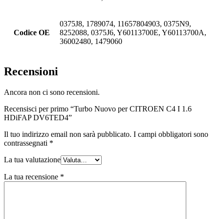
0375J8, 1789074, 11657804903, 0375N9,
Codice OE
8252088, 0375J6, Y60113700E, Y60113700A,
36002480, 1479060
Recensioni
Ancora non ci sono recensioni.
Recensisci per primo “Turbo Nuovo per CITROEN C4 I 1.6
HDiFAP DV6TED4”
Il tuo indirizzo email non sarà pubblicato.
I campi obbligatori sono
contrassegnati
*
La tua valutazione
La tua recensione
*