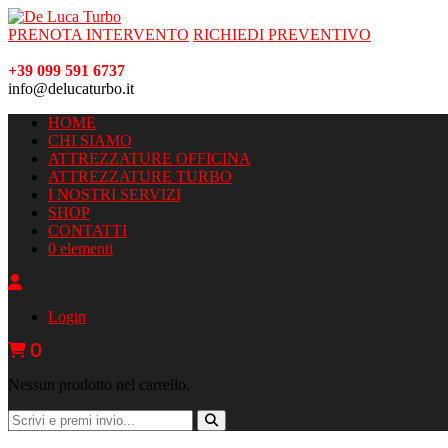
PRENOTA INTERVENTO
RICHIEDI PREVENTIVO
+39 099 591 6737
info@delucaturbo.it
HOME
CHI SIAMO
ATTREZZATURE OFFICINA
ATTREZZATURE TURBO
I NOSTRI SERVIZI
SHOP
CONTATTI
0 elementi
Login
0
Nessun prodotto nel carrello.