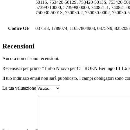
5011S, 753420-5012S, 753420-5013S, 753420-50
57399710000, 57399900000, 740821-1, 740821-00
750030-5001S, 750030-2, 750030-0002, 750030-5
Codice OE
0375J8, 1789074, 11657804903, 0375N9, 825208
Recensioni
Ancora non ci sono recensioni.
Recensisci per primo “Turbo Nuovo per CITROEN Berlingo III 1
Il tuo indirizzo email non sarà pubblicato.
I campi obbligatori sono co
La tua valutazione