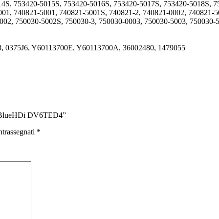
14S, 753420-5015S, 753420-5016S, 753420-5017S, 753420-5018S, 
01, 740821-5001, 740821-5001S, 740821-2, 740821-0002, 740821-5
002, 750030-5002S, 750030-3, 750030-0003, 750030-5003, 750030-
8, 0375J6, Y60113700E, Y60113700A, 36002480, 1479055
.6 BlueHDi DV6TED4”
ntrassegnati
*