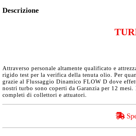
BlueHDi
DV6TED4
Descrizione
quantità
TUR
Attraverso personale altamente qualificato e attrez
rigido test per la verifica della tenuta olio. Per q
grazie al
Flussaggio Dinamico FLOW D
dove effet
nostri turbo sono coperti da
Garanzia per 12 mesi
.
completi di collettori e attuatori.
Spe