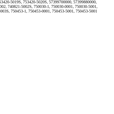
753420-5019S, 753420-5020S, 57399700000, 57399880000,
002, 740821-5002S, 750030-1, 750030-0001, 750030-5001,
5003S, 750453-1, 750453-0001, 750453-5001, 750453-5001