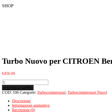
SHOP
Turbo Nuovo per CITROEN Ber
€
456.00
Turbo
Nuovo
Aggiungi al carrello
per
COD:
106
Categorie:
Turbocompressori
,
Turbocompressori Nuovi
CITROEN
Berlingo
Descrizione
III
Informazioni aggiuntive
1.6
Recensioni (0)