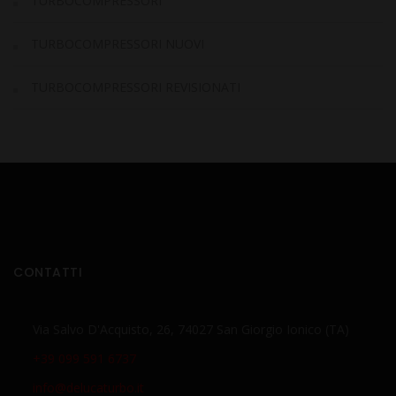
TURBOCOMPRESSORI
TURBOCOMPRESSORI NUOVI
TURBOCOMPRESSORI REVISIONATI
CONTATTI
Via Salvo D'Acquisto, 26, 74027 San Giorgio Ionico (TA)
+39 099 591 6737
info@delucaturbo.it