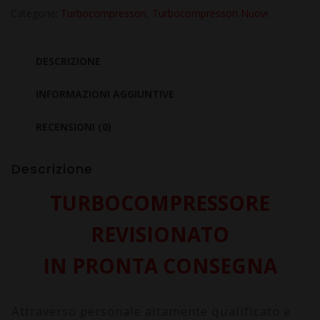
ROMEO
Categorie:
Turbocompressori
,
Turbocompressori Nuovi
159
1.9
DESCRIZIONE
JTDM
Progression
INFORMAZIONI AGGIUNTIVE
939A2000
RECENSIONI (0)
quantità
Descrizione
TURBOCOMPRESSORE
REVISIONATO
IN PRONTA CONSEGNA
Attraverso personale altamente qualificato e