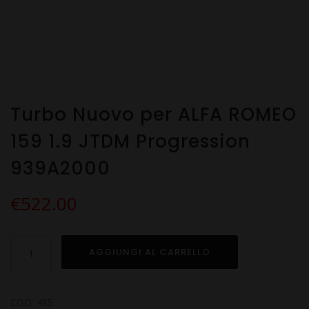
Turbo Nuovo per ALFA ROMEO
159 1.9 JTDM Progression
939A2000
€
522.00
Turbo
AGGIUNGI AL CARRELLO
Nuovo
per
ALFA
COD:
485