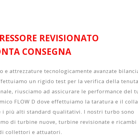
ESSORE REVISIONATO
ONTA CONSEGNA
to e attrezzature tecnologicamente avanzate bilanc
fettuiamo un rigido test per la verifica della tenuta
onale, riusciamo ad assicurare le performance del 
amico FLOW D
dove effettuiamo la taratura e il col
i più alti standard qualitativi. I nostri turbo sono
amo di turbine nuove, turbine revisionate e ricambi
i collettori e attuatori.