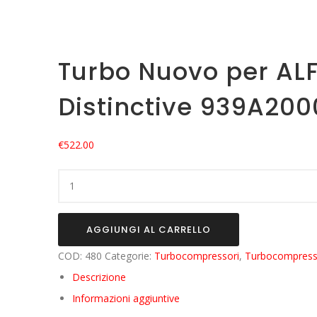
Turbo Nuovo per AL
Distinctive 939A200
€
522.00
Turbo
Nuovo
per
AGGIUNGI AL CARRELLO
ALFA
COD:
480
Categorie:
Turbocompressori
,
Turbocompress
ROMEO
Descrizione
159
1.9
Informazioni aggiuntive
JTDM