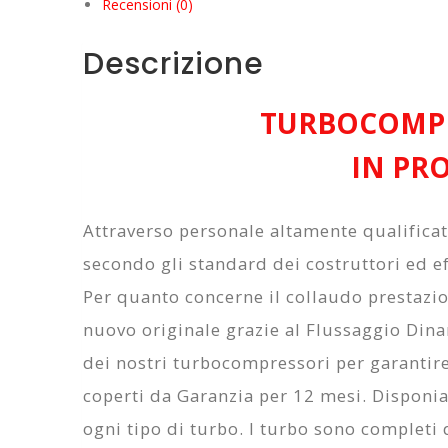
Recensioni (0)
Distinctive
Descrizione
939A2000
quantità
TURBOCOMPR
IN PR
Attraverso personale altamente qualifica
secondo gli standard dei costruttori ed ef
Per quanto concerne il collaudo prestazi
nuovo originale grazie al
Flussaggio Din
dei nostri turbocompressori per garantire 
coperti da
Garanzia per 12 mesi
. Disponi
ogni tipo di turbo. I turbo sono completi d