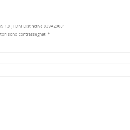
9 1.9 JTDM Distinctive 939A2000”
atori sono contrassegnati
*