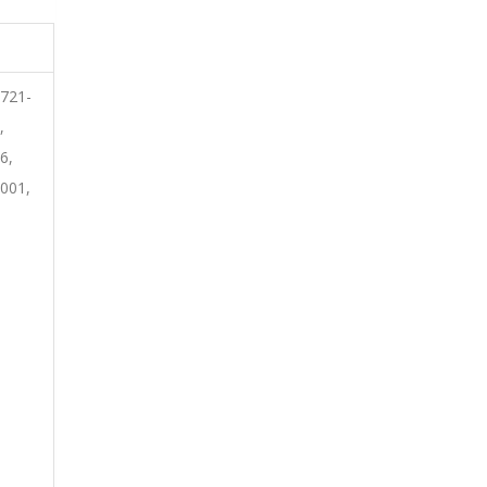
3721-
,
6,
001,