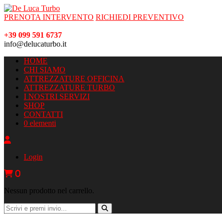
PRENOTA INTERVENTO
RICHIEDI PREVENTIVO
+39 099 591 6737
info@delucaturbo.it
HOME
CHI SIAMO
ATTREZZATURE OFFICINA
ATTREZZATURE TURBO
I NOSTRI SERVIZI
SHOP
CONTATTI
0 elementi
Login
0
Nessun prodotto nel carrello.