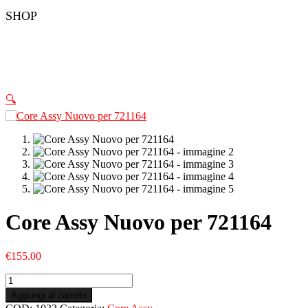
SHOP
🔍
Core Assy Nuovo per 721164
€
155.00
Core
Assy
Aggiungi al carrello
Nuovo