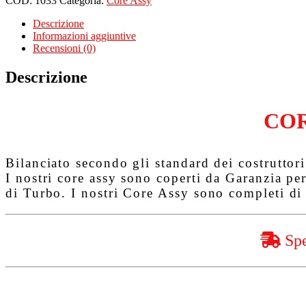
COD:
1033
Categoria:
Core Assy
per
721164
Descrizione
quantità
Informazioni aggiuntive
Recensioni (0)
Descrizione
COR
Bilanciato secondo gli standard dei costruttori 
I nostri core assy sono coperti da
Garanzia pe
di Turbo. I nostri Core Assy sono completi di 
Spe