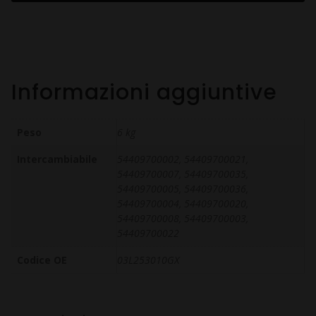
Informazioni aggiuntive
Peso
6 kg
Intercambiabile
54409700002, 54409700021,
54409700007, 54409700035,
54409700005, 54409700036,
54409700004, 54409700020,
54409700008, 54409700003,
54409700022
Codice OE
03L253010GX