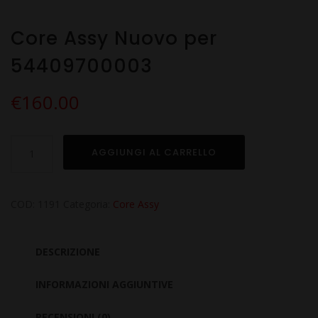
Core Assy Nuovo per
54409700003
€
160.00
Core
AGGIUNGI AL CARRELLO
Assy
Nuovo
per
COD:
1191
Categoria:
Core Assy
54409700003
quantità
DESCRIZIONE
INFORMAZIONI AGGIUNTIVE
RECENSIONI (0)