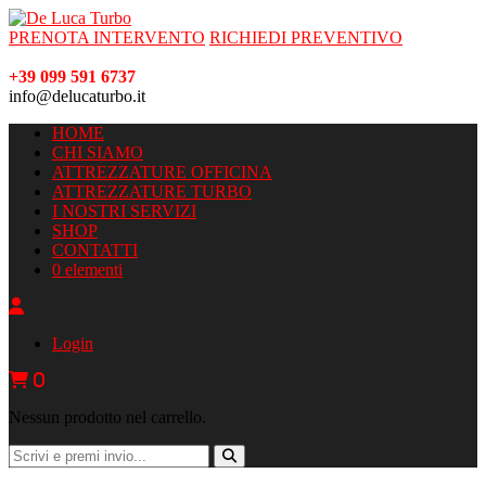
PRENOTA INTERVENTO
RICHIEDI PREVENTIVO
+39 099 591 6737
info@delucaturbo.it
HOME
CHI SIAMO
ATTREZZATURE OFFICINA
ATTREZZATURE TURBO
I NOSTRI SERVIZI
SHOP
CONTATTI
0 elementi
Login
0
Nessun prodotto nel carrello.