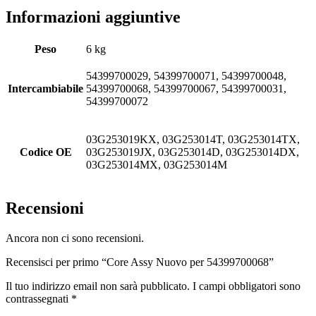
Informazioni aggiuntive
Peso
6 kg
54399700029, 54399700071, 54399700048,
Intercambiabile
54399700068, 54399700067, 54399700031,
54399700072
03G253019KX, 03G253014T, 03G253014TX,
Codice OE
03G253019JX, 03G253014D, 03G253014DX,
03G253014MX, 03G253014M
Recensioni
Ancora non ci sono recensioni.
Recensisci per primo “Core Assy Nuovo per 54399700068”
Il tuo indirizzo email non sarà pubblicato.
I campi obbligatori sono
contrassegnati
*