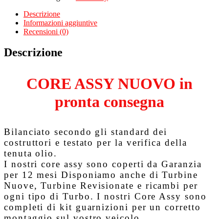
per
54399700068
Descrizione
quantità
Informazioni aggiuntive
Recensioni (0)
Descrizione
CORE ASSY NUOVO in
pronta consegna
Bilanciato secondo gli standard dei
costruttori e testato per la verifica della
tenuta olio.
I nostri core assy sono coperti da
Garanzia
per 12 mesi
Disponiamo anche di Turbine
Nuove, Turbine Revisionate e ricambi per
ogni tipo di Turbo. I nostri Core Assy sono
completi di kit guarnizioni per un corretto
montaggio sul vostro veicolo.