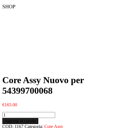
SHOP
Core Assy Nuovo per
54399700068
€
165.00
Core
Assy
Aggiungi al carrello
Nuovo
COD:
1167
Categoria:
Core Assy