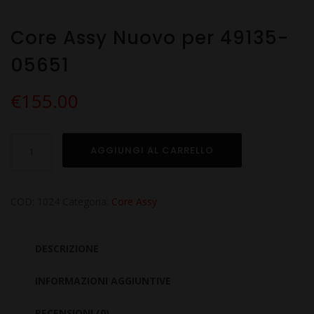
Core Assy Nuovo per 49135-
05651
€
155.00
Core
AGGIUNGI AL CARRELLO
Assy
Nuovo
per
COD:
1024
Categoria:
Core Assy
49135-
05651
DESCRIZIONE
quantità
INFORMAZIONI AGGIUNTIVE
RECENSIONI (0)