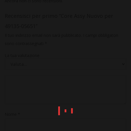
Ancora non ci sono recensioni.
Recensisci per primo “Core Assy Nuovo per
49135-05651”
Il tuo indirizzo email non sarà pubblicato.
I campi obbligatori
sono contrassegnati
*
La tua valutazione
Nome
*