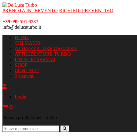
PRENOTA INTERVENTO
RICHIEDI PREVENTIVO
+39 099 591 6737
info@delucaturbo.it
HOME
CHI SIAMO
ATTREZZATURE OFFICINA
ATTREZZATURE TURBO
I NOSTRI SERVIZI
SHOP
CONTATTI
0 elementi
Login
0
Nessun prodotto nel carrello.