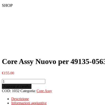
SHOP
Core Assy Nuovo per 49135-056
€
155.00
Core
Assy
Aggiungi al carrello
Nuovo
COD:
1032
Categoria:
Core Assy
per
49135-
Descrizione
05630
Informazioni aggiuntive