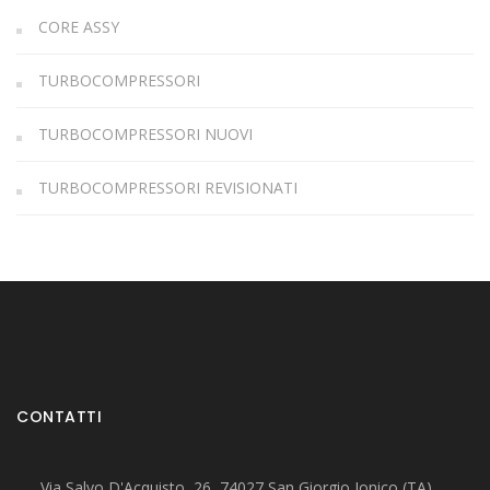
CORE ASSY
TURBOCOMPRESSORI
TURBOCOMPRESSORI NUOVI
TURBOCOMPRESSORI REVISIONATI
CONTATTI
Via Salvo D'Acquisto, 26, 74027 San Giorgio Ionico (TA)