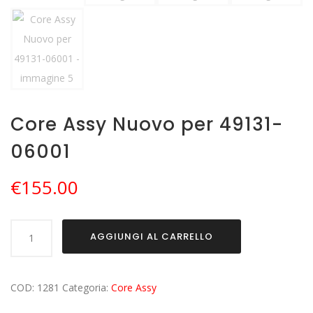
Core Assy Nuovo per 49131-
06001
€
155.00
Core
AGGIUNGI AL CARRELLO
Assy
Nuovo
per
COD:
1281
Categoria:
Core Assy
49131-