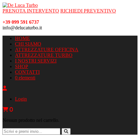
PRENOTA INTERVENTO
RICHIEDI PREVENTIVO
+39 099 591 6737
info@delucaturbo.it
HOME
CHI SIAMO
ATTREZZATURE OFFICINA
ATTREZZATURE TURBO
I NOSTRI SERVIZI
SHOP
CONTATTI
0 elementi
Login
0
Nessun prodotto nel carrello.